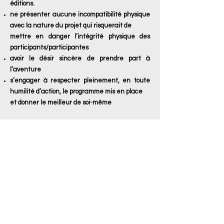
éditions.
ne présenter aucune incompatibilité physique
avec la nature du projet qui risquerait de
mettre en danger l’intégrité physique des
participants/participantes
avoir le désir sincère de prendre part à
l’aventure
s’engager à respecter pleinement, en toute
humilité d’action, le programme mis en place
et donner le meilleur de soi-même
Et à venir / avenir
:
Le prochain enjeu : en-jeu de
l'intergénérationnel, à savoir, mélanger des
jeunes en conquête de soi et des moins jeunes
de plus de 50 ans en quête de sens (au
chômage, en reconversion...).
Autrement dit, nous allons concilier des
promesses (des jeunes) en devenir et des
trésors (anciens) en sommeil.